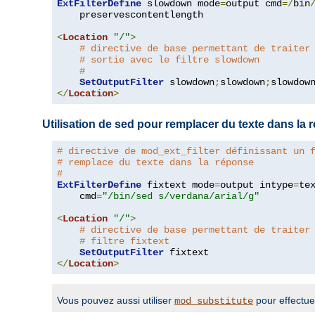
ExtFilterDefine
 slowdown mode
=
output cmd
=/
bin
    preservescontentlength

<
Location
"/"
>
# directive de base permettant de traiter
# sortie avec le filtre slowdown
#
SetOutputFilter
 slowdown
;
slowdown
;
</
Location
>
Utilisation de sed pour remplacer du texte dans la
# directive de mod_ext_filter définissant un 
# remplace du texte dans la réponse
#
ExtFilterDefine
 fixtext mode
=
output intype
=
te
    cmd
=
"/bin/sed s/verdana/arial/g"
<
Location
"/"
>
# directive de base permettant de traiter
# filtre fixtext
SetOutputFilter
</
Location
>
Vous pouvez aussi utiliser
pour effectue
mod_substitute