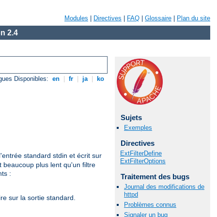
Modules
|
Directives
|
FAQ
|
Glossaire
|
Plan du site
n 2.4
gues Disponibles:
en
|
fr
|
ja
|
ko
Sujets
Exemples
Directives
ExtFilterDefine
'entrée standard stdin et écrit sur
ExtFilterOptions
 beaucoup plus lent qu'un filtre
ts :
Traitement des bugs
Journal des modifications de
httpd
re sur la sortie standard.
Problèmes connus
Signaler un bug