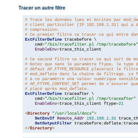
Tracer un autre filtre
# Trace les données lues et écrites par mod_d
# client particulier (IP 192.168.1.31) qui a 
# compression.
# Ce premier filtre va tracer ce qui entre da
ExtFilterDefine
 tracebefore \

    cmd
=
"/bin/tracefilter.pl /tmp/tracebefore
EnableEnv
=
trace_this_client

# Ce second filtre va tracer ce qui sort de m
# Notez que sans le paramètre ftype, le type 
# défaut AP_FTYPE_RESOURCE placerait le filtr
# mod_deflate dans la chaîne de filtrage. Le 
# à ce paramètre une valeur numérique sensibl
# AP_FTYPE_CONTENT_SET permet de s'assurer qu
# placé après mod_deflate.
ExtFilterDefine
 traceafter \

    cmd
=
"/bin/tracefilter.pl /tmp/traceafter"
 
EnableEnv
=
trace_this_client ftype
=
21
<
Directory
"/usr/local/docs"
>
SetEnvIf
Remote_Addr
192.168
.
1.31
 trace_th
SetOutputFilter
 tracebefore
;
deflate
;
</
Directory
>