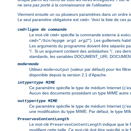
ne sera pas porté à la connaissance de l'utilisateur.
Viennent ensuite un ou plusieurs paramètres dans un ordre in
Le seul paramètre obligatoire est
. Voici la liste de ces 
cmd=
cmd=
ligne de commande
Le mot-clé
spécifie la commande externe à exécut
cmd=
). Les guillemets habi
cmd="
/bin/mypgm
arg1
arg2
"
Les arguments du programme doivent être séparés par 
'\'. Si un argument contient des antislashes '\', ces d
standards, les variables DOCUMENT_URI, DOCUMEN
mode=
mode
Utilisez
(valeur par défaut) pour les filtre
mode=output
disponible depuis la version 2.1 d'Apache.
intype=
type MIME
Ce paramètre spécifie le type de médium Internet (c'est
Aucun des documents possédant un type MIME autre qu
outtype=
type MIME
Ce paramètre spécifie le type de médium Internet (c'est
une modification du type MIME. Par défaut, le type MIM
PreservesContentLength
Le mot-clé
indique que le f
PreservesContentLength
modifient cette taille. Ce mot-clé doit être spécifié si le 