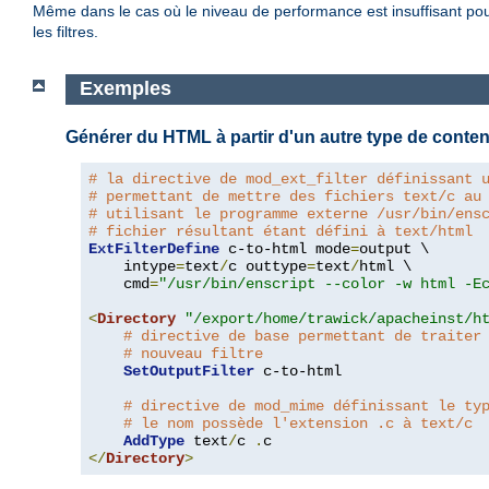
Même dans le cas où le niveau de performance est insuffisant pour 
les filtres.
Exemples
Générer du HTML à partir d'un autre type de conte
# la directive de mod_ext_filter définissant 
# permettant de mettre des fichiers text/c au
# utilisant le programme externe /usr/bin/ens
# fichier résultant étant défini à text/html
ExtFilterDefine
 c-to-html mode
=
output \

    intype
=
text
/
c outtype
=
text
/
html \

    cmd
=
"/usr/bin/enscript --color -w html -E
<
Directory
"/export/home/trawick/apacheinst/h
# directive de base permettant de traiter
# nouveau filtre
SetOutputFilter
 c-to-html

# directive de mod_mime définissant le ty
# le nom possède l'extension .c à text/c
AddType
 text
/
c 
.
</
Directory
>