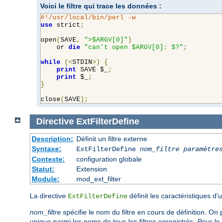
Voici le filtre qui trace les données :
#!/usr/local/bin/perl -w
use
 strict
;
open
(
SAVE
,
">$ARGV[0]"
)
    or 
die
"can't open $ARGV[0]: $?"
;
while
(<
STDIN
>)
{
print
 SAVE $_
;
print
 $_
;
}
close
(
SAVE
);
Directive
ExtFilterDefine
Description:
Définit un filtre externe
Syntaxe:
ExtFilterDefine
nom_filtre
paramètre
Contexte:
configuration globale
Statut:
Extension
Module:
mod_ext_filter
La directive
définit les caractéristiques d
ExtFilterDefine
nom_filtre
spécifie le nom du filtre en cours de définition. On 
unique parmi les noms de tous les filtres enregistrés.
Pour le