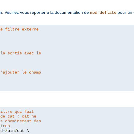
tion. Veuillez vous reporter à la documentation de
pour un 
mod_deflate
le filtre externe


 la sortie avec le
d'ajouter le champ
filtre qui fait
nde cat ; cat ne
le cheminement des
aires
md
=/
bin
/