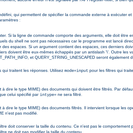
défini, qui permettent de spécifier la commande externe à exécuter et c
paramètres :
er. Si la ligne de commande comporte des arguments, elle doit être e
tuels du shell ne sont pas nécessaires car le programme est lancé direc
des espaces. Si un argument contient des espaces, ces derniers doiv
erniers doivent être eux-mêmes échappés par un antislash '\'. Outre les
T_PATH_INFO, et QUERY_STRING_UNESCAPED seront également défi
s qui traitent les réponses. Utilisez
pour les filtres qui trai
mode=input
 à dire le type MIME) des documents qui doivent être filtrés. Par défaut
e celui spécifié par
ne sera filtré.
intype=
 à dire le type MIME) des documents filtrés. Il intervient lorsque les o
E n'est pas modifié.
iltre doit conserver la taille du contenu. Ce n'est pas le comportement pa
filtre ne doit pas modifier la taille du contenu.