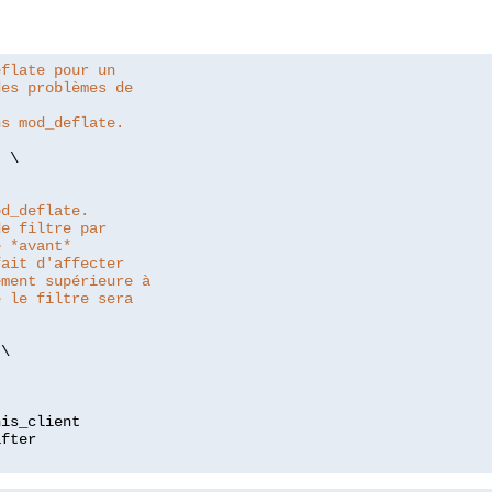
eflate pour un
des problèmes de
ns mod_deflate.
"
 \

od_deflate.
de filtre par
e *avant*
fait d'affecter
ement supérieure à
e le filtre sera
\

is_client
