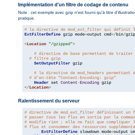
Implémentation d'un filtre de codage de contenu
Note : cet exemple avec gzip n'est fourni qu'à titre d'illustra
pratique.
# la directive de mod_ext_filter qui définit 
ExtFilterDefine
 gzip mode
=
output cmd
=/
bin
/
gzip
<
Location
"/gzipped"
>
# directive de base permettant de traiter
# filtre gzip
SetOutputFilter
 gzip

# la directive de mod_headers permettant 
# d'en-tête "Content-Encoding: gzip"
Header
 set 
Content
-
Encoding
</
Location
>
Ralentissement du serveur
# directive de mod_ext_filter définissant un 
# passer tous les flux en sortie par la comma
# modifie rien ; elle ne fait que compliquer 
# flux et consommer des ressources supplément
ExtFilterDefine
 slowdown mode
=
output c