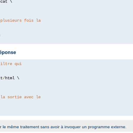
/
cat \

 plusieurs fois la
 réponse
filtre qui
xt
/
html \

 la sortie avec le
r le même traitement sans avoir à invoquer un programme externe.