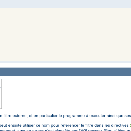
s
'un filtre externe, et en particulier le programme à exécuter ainsi que s
peut ensuite utiliser ce nom pour référencer le filtre dans les directives
 moment, aucune erreur n'est signalée par l'API register-filter, si bien