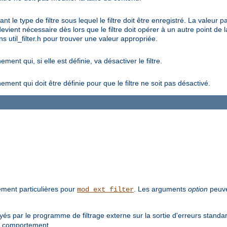
t le type de filtre sous lequel le filtre doit être enregistré. La va
ient nécessaire dès lors que le filtre doit opérer à un autre point de la
s util_filter.h pour trouver une valeur appropriée.
nt qui, si elle est définie, va désactiver le filtre.
ent qui doit être définie pour que le filtre ne soit pas désactivé.
tement particulières pour
. Les arguments
option
peuve
mod_ext_filter
s par le programme de filtrage externe sur la sortie d'erreurs standar
e comportement.