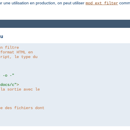
une utilisation en production, on peut utiliser
comme
mod_ext_filter
nu
un filtre
 format HTML en
cript, le type du
c -o -"
tdocs/c"
>
 la sortie avec le
pe des fichiers dont