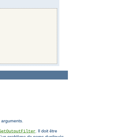
es arguments.
. Il doit être
SetOutputFilter
 qu'un problème de noms dupliqués