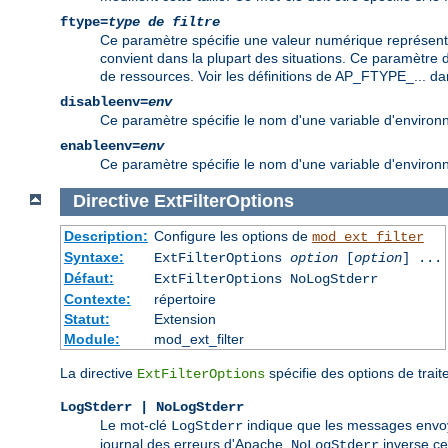
ftype=
type de filtre
Ce paramètre spécifie une valeur numérique représentan
convient dans la plupart des situations. Ce paramètre dev
de ressources. Voir les définitions de AP_FTYPE_... dan
disableenv=
env
Ce paramètre spécifie le nom d'une variable d'environneme
enableenv=
env
Ce paramètre spécifie le nom d'une variable d'environnem
Directive
ExtFilterOptions
Description:
Configure les options de
mod_ext_filter
Syntaxe:
ExtFilterOptions
option
[
option
] ...
Défaut:
ExtFilterOptions NoLogStderr
Contexte:
répertoire
Statut:
Extension
Module:
mod_ext_filter
La directive
spécifie des options de trai
ExtFilterOptions
LogStderr | NoLogStderr
Le mot-clé
indique que les messages envoyé
LogStderr
journal des erreurs d'Apache.
inverse c
NoLogStderr