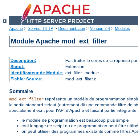
Apache
>
Serveur HTTP
>
Documentation
>
Version 2.4
>
Modules
Module Apache mod_ext_filter
Description:
Fait traiter le corps de la réponse p
Statut:
Extension
Identificateur de Module:
ext_filter_module
Fichier Source:
mod_ext_filter.c
Sommaire
représente un modèle de programmation simple
mod_ext_filter
la sortie standard stdout (autrement dit une commande filtre de sty
spécialement écrit pour l'API d'Apache et faisant partie intégrant
le modèle de programmation est beaucoup plus simple
tout langage de script ou de programmation peut être utilisé
on peut utiliser des programmes existants comme filtres Ap