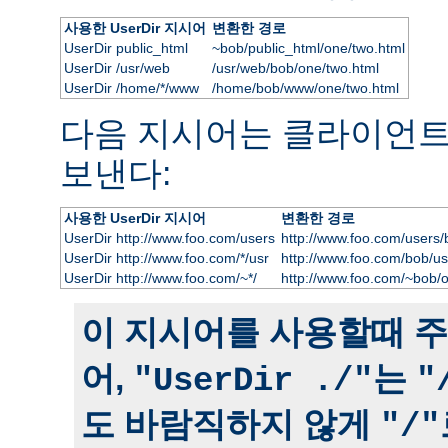
사용한 UserDir 지시어
변환한 경로
UserDir public_html
~bob/public_html/one/two.html
UserDir /usr/web
/usr/web/bob/one/two.html
UserDir /home/*/www
/home/bob/www/one/two.html
다음 지시어는 클라이언
보낸다:
사용한 UserDir 지시어
변환한 경로
UserDir http://www.foo.com/users
http://www.foo.com/users/
UserDir http://www.foo.com/*/usr
http://www.foo.com/bob/us
UserDir http://www.foo.com/~*/
http://www.foo.com/~bob/
이 지시어를 사용할때 주
어,
는
"UserDir ./"
"
도 바람직하지 않게
"/"