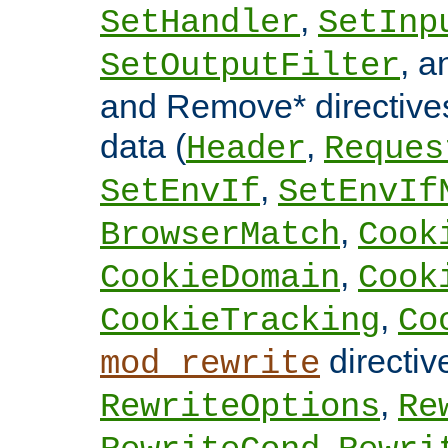
,
SetHandler
SetInp
, 
SetOutputFilter
and Remove* directive
data (
,
Header
Reques
,
SetEnvIf
SetEnvIf
,
BrowserMatch
Cook
,
CookieDomain
Cook
,
CookieTracking
Co
directi
mod_rewrite
,
RewriteOptions
Re
,