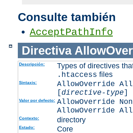
Consulte también
AcceptPathInfo
Directiva
AllowOver
Types of directives tha
Descripción:
files
.htaccess
AllowOverride All
Sintaxis:
[
directive-type
] 
AllowOverride Non
Valor por defecto:
AllowOverride All
directory
Contexto:
Core
Estado: