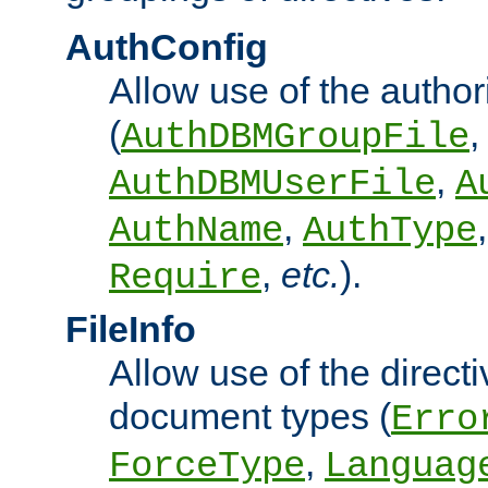
AuthConfig
Allow use of the author
(
,
AuthDBMGroupFile
,
AuthDBMUserFile
A
,
AuthName
AuthType
,
etc.
).
Require
FileInfo
Allow use of the directi
document types (
Erro
,
ForceType
Languag