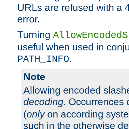
URLs are refused with a 
error.
Turning
AllowEncodedS
useful when used in conju
.
PATH_INFO
Note
Allowing encoded slas
decoding
. Occurrences 
(
only
on according system
such in the otherwise d