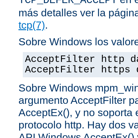
TCP_DEFER_ACCEPT
más detalles ver la pági
tcp(7)
.
Sobre Windows los valore
AcceptFilter http d
AcceptFilter https 
Sobre Windows mpm_winnt
argumento AcceptFilter p
AcceptEx(), y no soporta e
protocolo http. Hay dos va
API Windows AcceptEx() 