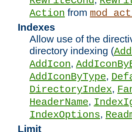
RewriteCond
Rewri
from
Action
mod_act
Indexes
Allow use of the directi
directory indexing (
Add
,
AddIcon
AddIconBy
,
AddIconByType
Def
,
DirectoryIndex
Fa
,
HeaderName
IndexI
,
IndexOptions
Read
Limit