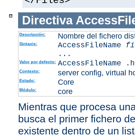
</Files>
Directiva
AccessFi
Nombre del fichero dis
Descripción:
AccessFileName
fi
Sintaxis:
...
AccessFileName .h
Valor por defecto:
server config, virtual h
Contexto:
Core
Estado:
core
Módulo:
Mientras que procesa una 
busca el primer fichero d
existente dentro de un li