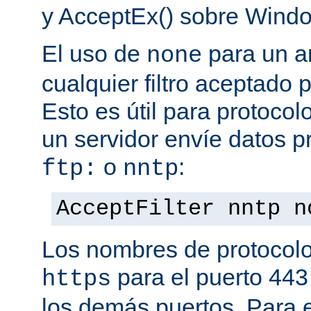
y AcceptEx() sobre Wind
El uso de
para un a
none
cualquier filtro aceptado 
Esto es útil para protoco
un servidor envíe datos p
o
:
ftp:
nntp
AcceptFilter nntp n
Los nombres de protocolo
para el puerto 443
https
los demás puertos. Para e