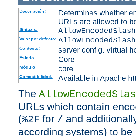
Determines whether en
Descripción:
URLs are allowed to b
AllowEncodedSlash
Sintaxis:
AllowEncodedSlash
Valor por defecto:
server config, virtual h
Contexto:
Core
Estado:
core
Módulo:
Available in Apache ht
Compatibilidad:
The
AllowEncodedSlas
URLs which contain enco
(
for
and additionall
%2F
/
according systems) to be