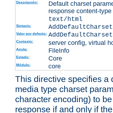
Default charset param
Descripción:
response content-type
text/html
AddDefaultCharset
Sintaxis:
AddDefaultCharset
Valor por defecto:
server config, virtual h
Contexto:
FileInfo
Anula:
Core
Estado:
core
Módulo:
This directive specifies a 
media type charset param
character encoding) to be
response if and only if th