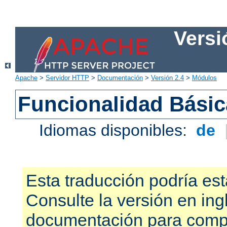
Versi
Apache
>
Servidor HTTP
>
Documentación
>
Versión 2.4
>
Módulos
Funcionalidad Bási
Idiomas disponibles:
de
Esta traducción podría est
Consulte la versión en ing
documentación para compr